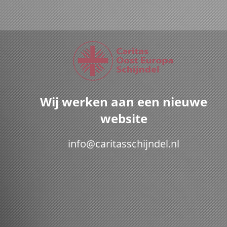
Wij werken aan een nieuwe
website
info@caritasschijndel.nl